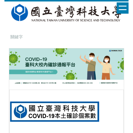
跳
到
主
要
內
容
區